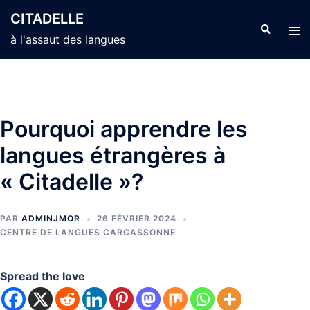
Aller
CITADELLE
au
Recherche
Ouvr
à l'assaut des langues
contenu
le
men
Pourquoi apprendre les
langues étrangères à
« Citadelle »?
PAR
ADMINJMOR
26 FÉVRIER 2024
CENTRE DE LANGUES CARCASSONNE
Spread the love