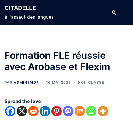
Aller
CITADELLE
au
Recherche
Ouvr
à l'assaut des langues
contenu
le
men
Formation FLE réussie
avec Arobase et Flexim
PAR
ADMINJMOR
16 MAI 2025
NON CLASSÉ
Spread the love