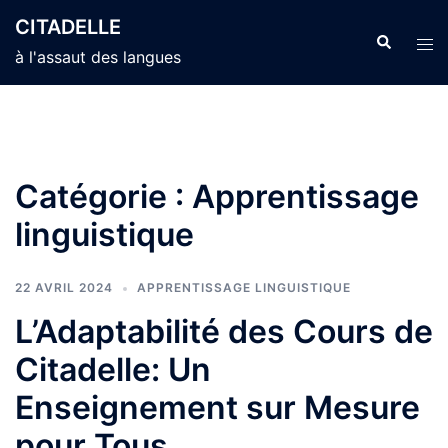
Aller
CITADELLE
au
Recherche
Ouvr
à l'assaut des langues
contenu
le
men
Catégorie :
Apprentissage
linguistique
22 AVRIL 2024
APPRENTISSAGE LINGUISTIQUE
L’Adaptabilité des Cours de
Citadelle: Un
Enseignement sur Mesure
pour Tous