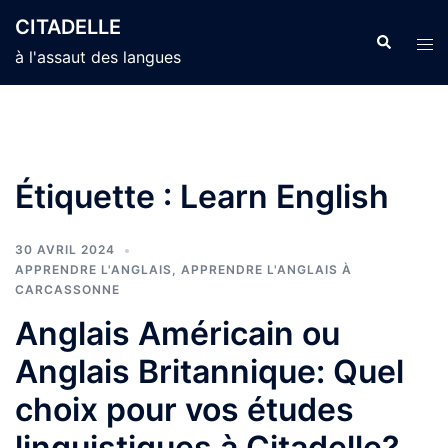
Aller
CITADELLE
au
Recherche
Ouvr
à l'assaut des langues
contenu
le
men
Étiquette :
Learn English
30 AVRIL 2024
APPRENDRE L'ANGLAIS
,
APPRENDRE L'ANGLAIS À
CARCASSONNE
Anglais Américain ou
Anglais Britannique: Quel
choix pour vos études
linguistiques à Citadelle?