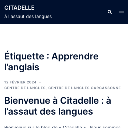
Aller
CITADELLE
au
Recherche
Ouvr
à l'assaut des langues
contenu
le
men
Étiquette :
Apprendre
l’anglais
12 FÉVRIER 2024
CENTRE DE LANGUES
,
CENTRE DE LANGUES CARCASSONNE
Bienvenue à Citadelle : à
l’assaut des langues
Bienvenue sur le blog de « Citadelle » ! Nous sommes